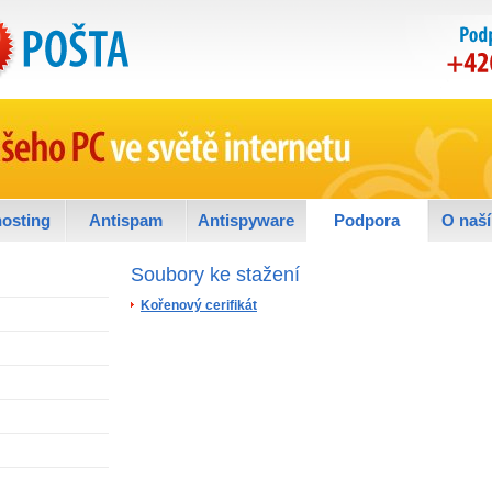
osting
Antispam
Antispyware
Podpora
O naší
Soubory ke stažení
Kořenový cerifikát