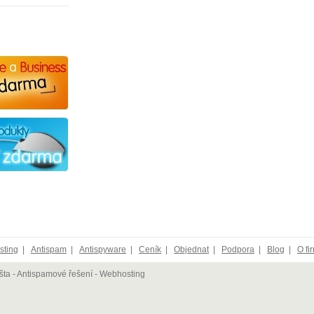
ting
|
Antispam
|
Antispyware
|
Ceník
|
Objednat
|
Podpora
|
Blog
|
O fi
ta - Antispamové řešení - Webhosting