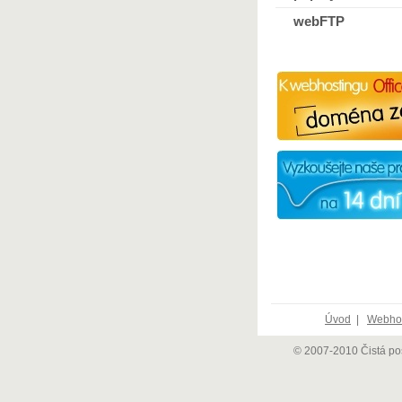
webFTP
Úvod
|
Webhos
© 2007-2010 Čistá poš